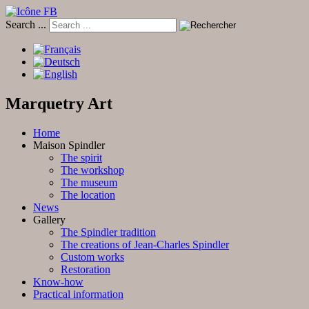
Search ...
Marquetry Art
Home
Maison Spindler
The spirit
The workshop
The museum
The location
News
Gallery
The Spindler tradition
The creations of Jean-Charles Spindler
Custom works
Restoration
Know-how
Practical information