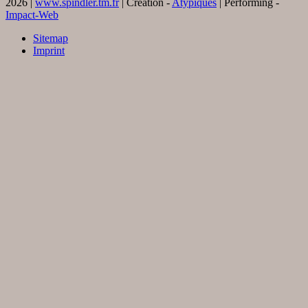
2026 |
www.spindler.tm.fr
| Creation -
Atypiques
| Performing -
Impact-Web
Sitemap
Imprint