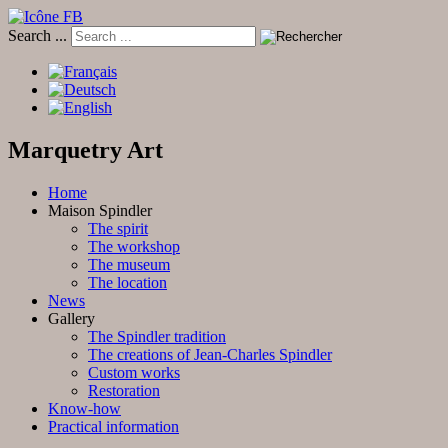
Search ...
Marquetry Art
Home
Maison Spindler
The spirit
The workshop
The museum
The location
News
Gallery
The Spindler tradition
The creations of Jean-Charles Spindler
Custom works
Restoration
Know-how
Practical information