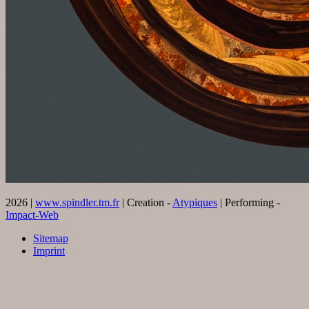
2026 |
www.spindler.tm.fr
| Creation -
Atypiques
| Performing -
Impact-Web
Sitemap
Imprint