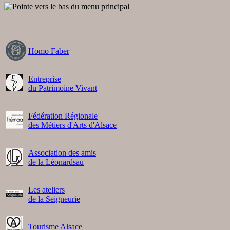
Homo Faber
Entreprise
du Patrimoine Vivant
Fédération Régionale
des Métiers d'Arts d'Alsace
Association des amis
de la Léonardsau
Les ateliers
de la Seigneurie
Tourisme Alsace