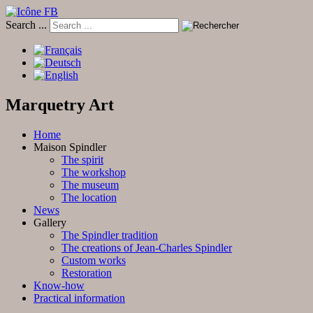
Search ...
Marquetry Art
Home
Maison Spindler
The spirit
The workshop
The museum
The location
News
Gallery
The Spindler tradition
The creations of Jean-Charles Spindler
Custom works
Restoration
Know-how
Practical information