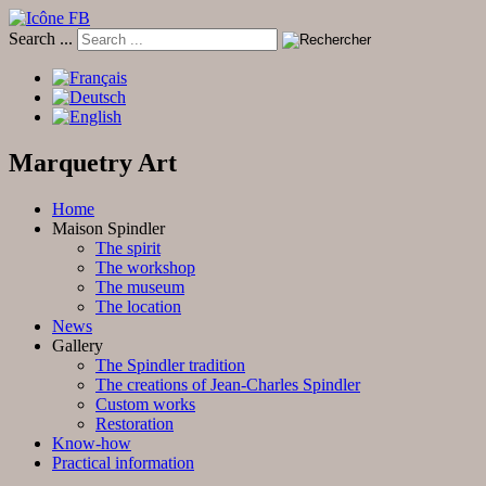
Search ...
Marquetry Art
Home
Maison Spindler
The spirit
The workshop
The museum
The location
News
Gallery
The Spindler tradition
The creations of Jean-Charles Spindler
Custom works
Restoration
Know-how
Practical information