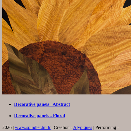
Decorative panels - Abstract
Decorative panels - Floral
2026 |
www.spindler.tm.fr
| Creation -
Atypiques
| Performing -