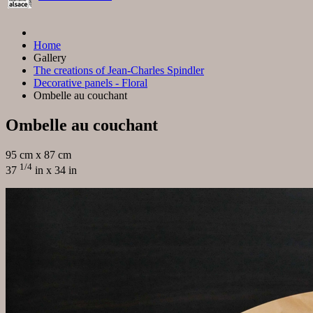
Home
Gallery
The creations of Jean-Charles Spindler
Decorative panels - Floral
Ombelle au couchant
Ombelle au couchant
95 cm x 87 cm
1/4
37
in x 34 in