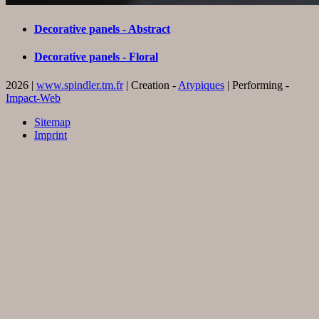
Decorative panels - Abstract
Decorative panels - Floral
2026 |
www.spindler.tm.fr
| Creation -
Atypiques
| Performing -
Impact-Web
Sitemap
Imprint