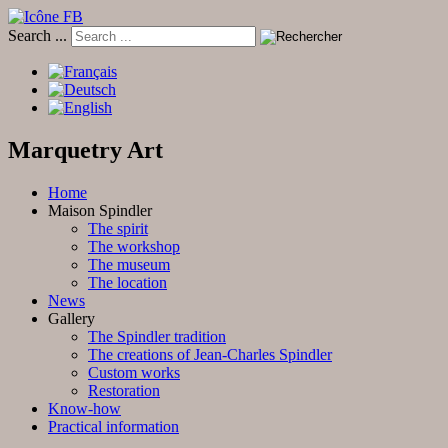
Search ...
Marquetry Art
Home
Maison Spindler
The spirit
The workshop
The museum
The location
News
Gallery
The Spindler tradition
The creations of Jean-Charles Spindler
Custom works
Restoration
Know-how
Practical information