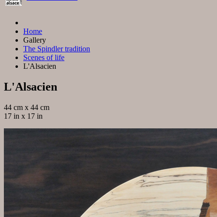
Home
Gallery
The Spindler tradition
Scenes of life
L'Alsacien
L'Alsacien
44 cm x 44 cm
17 in x 17 in