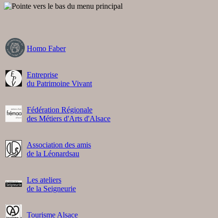
Homo Faber
Entreprise
du Patrimoine Vivant
Fédération Régionale
des Métiers d'Arts d'Alsace
Association des amis
de la Léonardsau
Les ateliers
de la Seigneurie
Tourisme Alsace