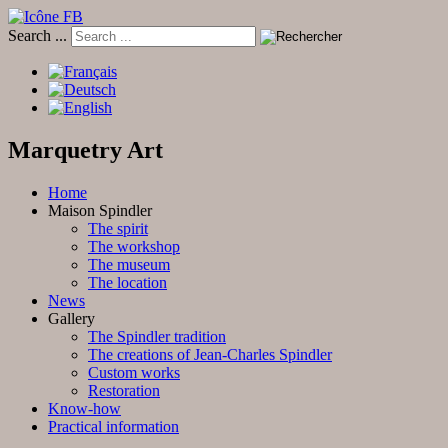
Search ...
Marquetry Art
Home
Maison Spindler
The spirit
The workshop
The museum
The location
News
Gallery
The Spindler tradition
The creations of Jean-Charles Spindler
Custom works
Restoration
Know-how
Practical information