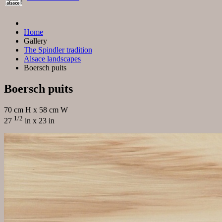
Home
Gallery
The Spindler tradition
Alsace landscapes
Boersch puits
Boersch puits
70 cm H x 58 cm W
1/2
27
in x 23 in