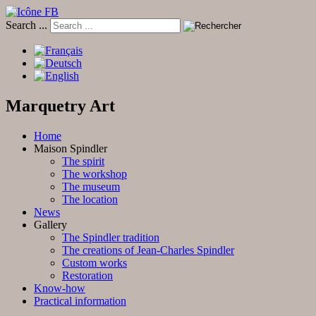
Search ...
Marquetry Art
Home
Maison Spindler
The spirit
The workshop
The museum
The location
News
Gallery
The Spindler tradition
The creations of Jean-Charles Spindler
Custom works
Restoration
Know-how
Practical information