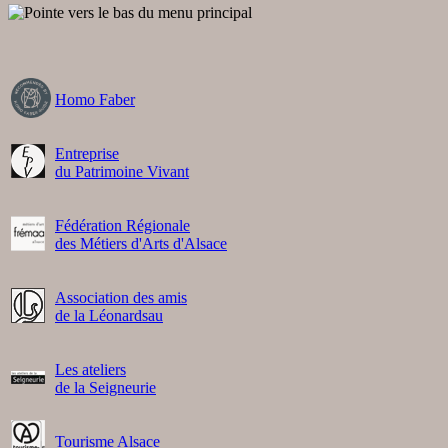
Homo Faber
Entreprise
du Patrimoine Vivant
Fédération Régionale
des Métiers d'Arts d'Alsace
Association des amis
de la Léonardsau
Les ateliers
de la Seigneurie
Tourisme Alsace